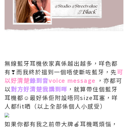
無線藍牙耳機依家真係越出越多，咩色都
有❣而我終於搵到一個唔使斷咗藍牙，先
可
以好清楚
錄到音
voice message
，亦都可
以
對方好清楚我講到咩
，就算帶住個藍牙
耳機都☺最好係佢附設唔同size耳塞，咩
人都fit晒（以上全部係個人小感受）
如果你都有我之前帶大牌🍎耳機嘅煩惱，