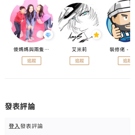
點滴
儍媽媽與兩隻小魔怪之家
艾米莉
追蹤
追蹤
追蹤
發表評論
登入
發表評論