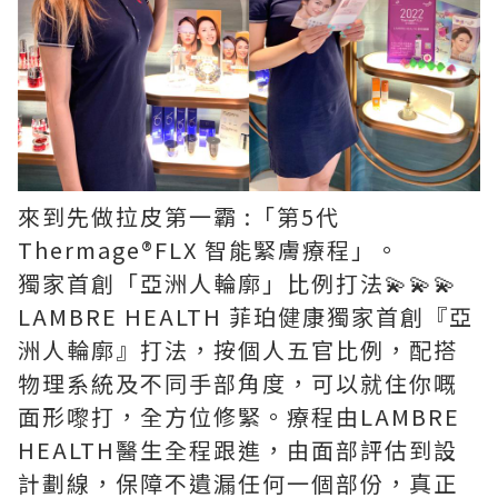
來到先做拉皮第一霸 :「第5代
Thermage®️FLX 智能緊膚療程」。
獨家首創「亞洲人輪廓」比例打法💫💫💫
LAMBRE HEALTH 菲珀健康獨家首創『亞
洲人輪廓』打法，按個人五官比例，配搭
物理系統及不同手部角度，可以就住你嘅
面形嚟打，全方位修緊。療程由LAMBRE
HEALTH醫生全程跟進，由面部評估到設
計劃線，保障不遺漏任何一個部份，真正