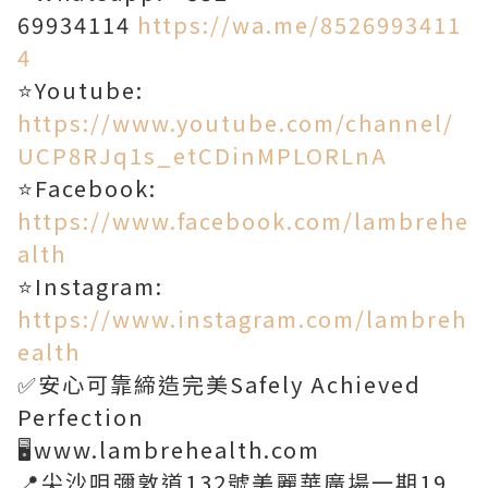
69934114
https://wa.me/8526993411
4
⭐Youtube:
https://www.youtube.com/channel/
UCP8RJq1s_etCDinMPLORLnA
⭐Facebook:
https://www.facebook.com/lambrehe
alth
⭐Instagram:
https://www.instagram.com/lambreh
ealth
✅安心可靠締造完美Safely Achieved
Perfection
🖥www.lambrehealth.com
📍尖沙咀彌敦道132號美麗華廣場一期19