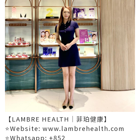
【LAMBRE HEALTH｜菲珀健康】
⭐Website: www.lambrehealth.com
⭐Whatsapp: +852