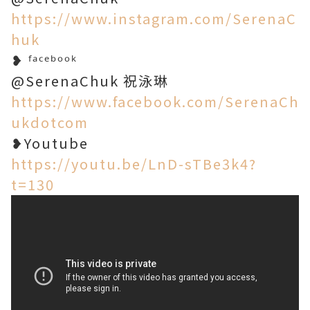
https://www.instagram.com/SerenaC
huk
❥ ᶠᵃᶜᵉᵇᵒᵒᵏ
@SerenaChuk 祝泳琳
https://www.facebook.com/SerenaCh
ukdotcom
❥Youtube
https://youtu.be/LnD-sTBe3k4?
t=130