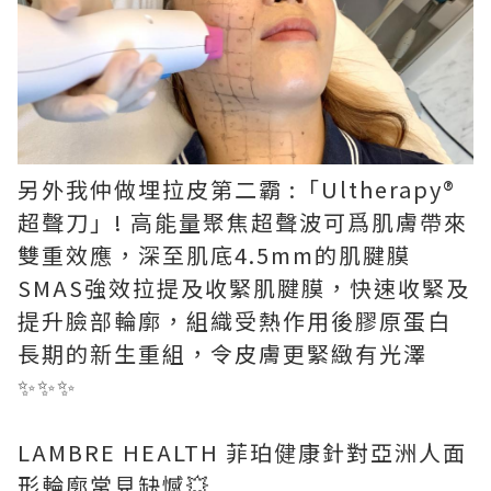
另外我仲做埋拉皮第二霸 :「Ultherapy®️
超聲刀」! 高能量聚焦超聲波可爲肌膚帶來
雙重效應，深至肌底4.5mm的肌腱膜
SMAS強效拉提及收緊肌腱膜，快速收緊及
提升臉部輪廓，組織受熱作用後膠原蛋白
長期的新生重組，令皮膚更緊緻有光澤
✨✨✨
LAMBRE HEALTH 菲珀健康針對亞洲人面
形輪廓常見缺憾💥