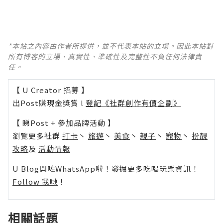
*本站之內容由作者所提供，並不代表本站的立場。因此本站對
所有博客的立場、真實性、準確性及完整性不負任何法律責
任。
【 U Creator 招募 】
出Post賺現金獎賞 l
登記《社群創作有價企劃》
【 睇Post + 參加品牌活動 】
瀏覽更多社群
打卡
丶
旅遊
丶
美食
丶
親子
丶
寵物
丶
扮靚
攻略
及
活動情報
U Blog開咗WhatsApp啦！發掘更多吃喝玩樂資訊！
Follow 我哋
！
相關話題