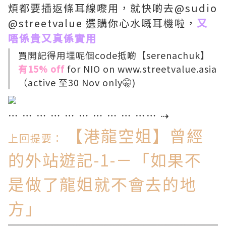
煩都要插返條耳線嚟用，就快啲去@sudio
@streetvalue 選購你心水嘅耳機啦，
又
唔係貴又真係實用
買開記得用埋呢個code抵啲【serenachuk】
有15% off
for NIO on www.streetvalue.asia
（active 至30 Nov only🤫)
⋯ ⋯ ⋯ ⋯ ⋯ ⋯ ⋯ ⋯ ⋯ ⋯⋯ ⇢
【港龍空姐】曾經
上回提要：
的外站遊記-1-－「如果不
是做了龍姐就不會去的地
方」