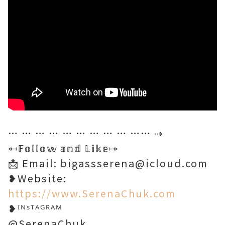
… … … … … … … … … …… ⇢
⬶𝔽𝕠𝕝𝕝𝕠𝕨 𝕒𝕟𝕕 𝕃𝕚𝕜𝕖⤅
📩 Email: bigassserena@icloud.com
❥Website:
https://www.SerenaChuk.com
❥ᴵᴺˢᵀᴬᴳᴿᴬᴹ
@SerenaChuk