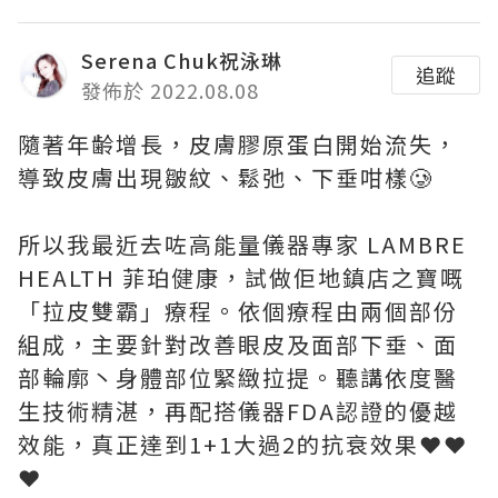
Serena Chuk祝泳琳
追蹤
發佈於 2022.08.08
隨著年齢增長，皮膚膠原蛋白開始流失，
導致皮膚出現皺紋、鬆弛、下垂咁樣🥲
所以我最近去咗高能量儀器專家 LAMBRE
HEALTH 菲珀健康，試做佢地鎮店之寶嘅
「拉皮雙霸」療程。依個療程由兩個部份
組成，主要針對改善眼皮及面部下垂、面
部輪廓丶身體部位緊緻拉提。聽講依度醫
生技術精湛，再配搭儀器FDA認證的優越
效能，真正達到1+1大過2的抗衰效果❤️❤️
❤️