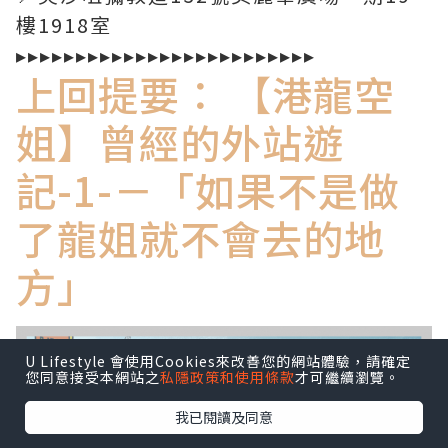
樓1918室
▸▸▸▸▸▸▸▸▸▸▸▸▸▸▸▸▸▸▸▸▸▸▸▸▸
上回提要： 【港龍空
姐】曾經的外站遊
記-1-－「如果不是做
了龍姐就不會去的地
方」
U Lifestyle 會使用Cookies來改善您的網站體驗，請確定
您同意接受本網站之
私隱政策和使用條款
才可繼續瀏覽。
我已閱讀及同意