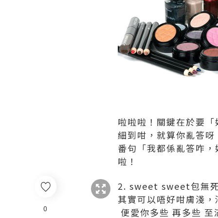
啦啦啦！關鍵在於要「
細到咁，就算你亂答呀
番句「我都係亂答咋，
啦！
2. sweet sweet包無
其實可以唔好咁膚淺，
0
便愛你多些 再多些 至