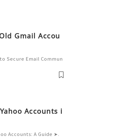
 Old Gmail Accou
 to Secure Email Commun
ctices (2026) 💫💎💲💫🌐✨
upport 💫💎💲💫🌐✨💎What
✨💎Telegram:
 Yahoo Accounts i
hoo Accounts: A Guide ➤.