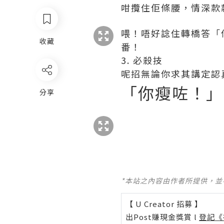
咁攬住佢條腰，情深款
喂！唔好諗住轉橋答「
收藏
番！
3. 必殺技
呢招無論你求其講定認真
「你瘦咗！」
分享
*本站之內容由作者所提供，
【 U Creator 招募 】
出Post賺現金獎賞 l
登記《