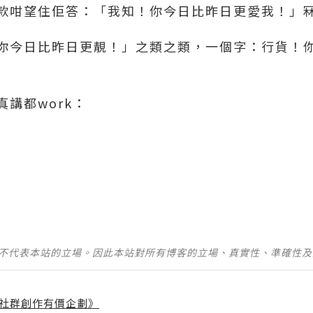
款咁望住佢答：「我知！你今日比昨日更愛我！」
你今日比昨日更靚！」之類之類，一個字：行貨！你
講都work：
並不代表本站的立場。因此本站對所有博客的立場、真實性、準確性
社群創作有價企劃》