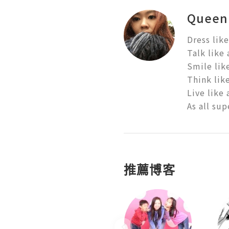
Queen 
Dress like 
Talk like a
Smile like
Think like 
Live like 
As all su
推薦博客