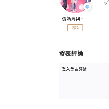
Hahakelly的生活點滴
儍媽媽與兩隻小魔怪之家
追蹤
追蹤
發表評論
登入
發表評論