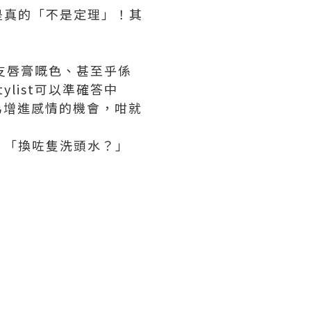
是真的「不是定理」！其
咗支唇膏嘅色、甚至乎係
list可以準確答中
為增進感情的機會，咁就
」「換咗隻洗頭水？」