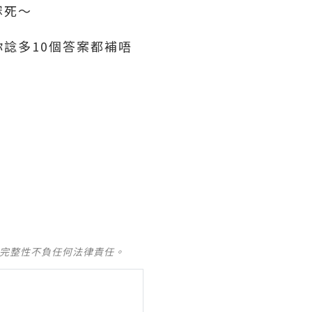
冧死～
諗多10個答案都補唔
及完整性不負任何法律責任。