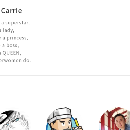
Carrie
a superstar,

 lady,

 a princess,

a boss,

a QUEEN,

perwomen do.