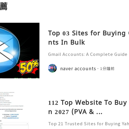
薦
Top 03 Sites for Buying
nts In Bulk
Gmail Accounts: A Complete Guide
ication, Productivity, and Best Pra
💎Fast & Reliable 24/7 Customer S
naver accounts
1分鐘前
sApp :+1 (506) 541-7768 💫💎💲💫🌐
112 Top Website To Buy
n 2027 (PVA & ...
Top 21 Trusted Sites for Buying Ya