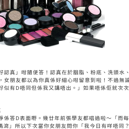
好認真」咁隨便答！認真在於胭脂、粉底、洗頭水
，女朋友都以為你真係好細心咁留意到啦！不過無
好似有D唔同但係我又講唔出。」如果唔係佢就次
死
淨係答D表面嘢。幾廿年前張學友都唱過啦～「而每
滿瀉」所以下次當你女朋友問你「我今日有咩唔同？」