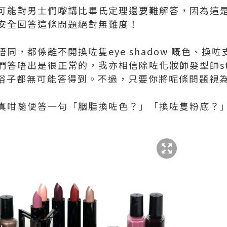
可能對男士們嚟講比畢氏定理還要難解答，因為這
安全回答這條問題絕對無難度！
同，都係離不開換咗隻eye shadow 嘅色、換
答唔出是很正常的，我亦相信除咗化妝師髮型師sty
凡夫俗子都無可能答得到。不過，只要你將呢條問題視
真咁隨便答一句「胭脂換咗色？」「換咗隻粉底？