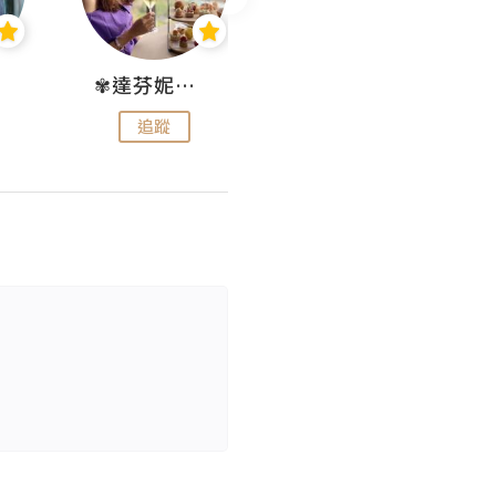
✾達芬妮•愛孩子•愛生活✾
wendysugar享受生活gogogo
追蹤
追蹤