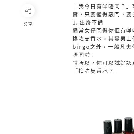
「我今日有咩唔同？」
實，只要懂得竅門，要
1. 出奇不備
分享
通常女仔問得你佢有咩唔
換咗支香水。其實男士們
bingo之外，一般
唔同啦！
咁所以，你可以試好認
「換咗隻香水？」