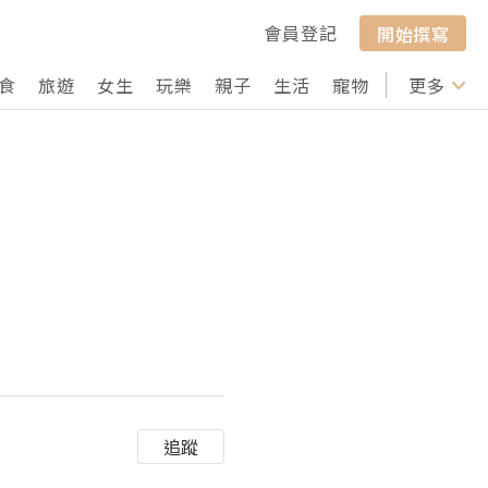
會員登記
開始撰寫
食
旅遊
女生
玩樂
親子
生活
寵物
行山
更多
打卡
追蹤