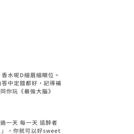
、香水呢D細眉細眼位。
論答中定錯都好，記得補
次同你玩《最強大腦》
過一天 每一天 這醉者
，你就可以好sweet