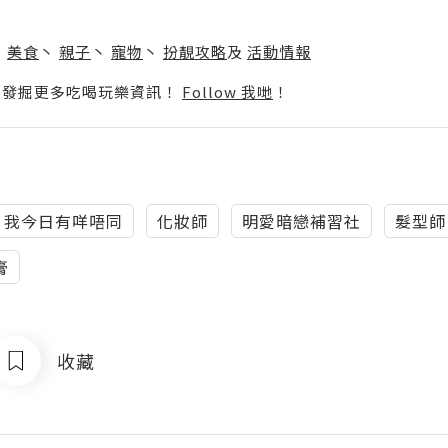
】
丶
美食
丶
親子
丶
寵物
丶
扮靚攻略
及
活動情報
p啦！發掘更多吃喝玩樂資訊！
Follow 我哋
！
我今日有咩唔同
化妝師
明愛暗戀補習社
髮型師
膏
收藏