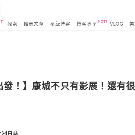
探索
推薦文章
星級博客
博客專享
VLOG
美
出發！】康城不只有影展！還有
走歐洲日誌