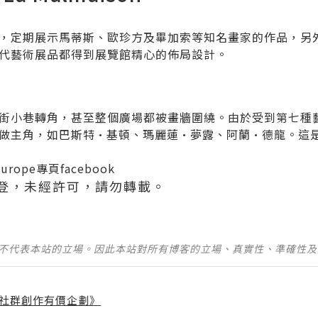
，定期展示馬蒂斯、歐珍方及畢加索等知名畫家的作品，另外
代藝術展品都得到展覽館精心的佈局設計。
街小巷轉角，甚至整個廣場都被畫牆圍繞。由於受到第七種
做主角，如巴斯特·基頓、瑪麗蓮·夢露、阿蘭·德龍。這
europe專頁facebook
登，未經許可，請勿轉載。
並不代表本站的立場。因此本站對所有博客的立場、真實性、準確性
社群創作有價企劃》