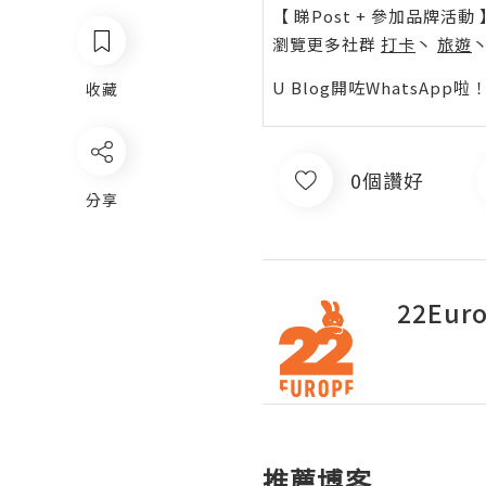
【 睇Post + 參加品牌活動 
瀏覽更多社群
打卡
丶
旅遊
U Blog開咗WhatsAp
收藏
0個讚好
分享
22Eu
推薦博客