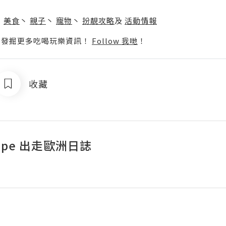
】
丶
美食
丶
親子
丶
寵物
丶
扮靚攻略
及
活動情報
p啦！發掘更多吃喝玩樂資訊！
Follow 我哋
！
收藏
rope 出走歐洲日誌