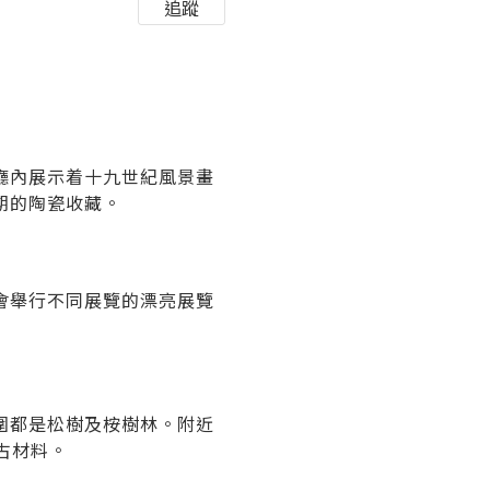
追蹤
廳內展示着十九世紀風景畫
期的陶瓷收藏。
會舉行不同展覽的漂亮展覽
圍都是松樹及桉樹林。附近
考古材料。