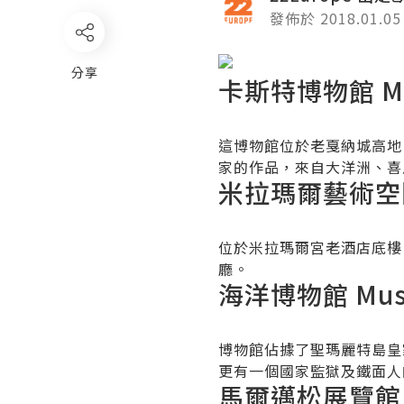
發佈於 2018.01.05
分享
卡斯特博物館 Musé
這博物館位於老戛納城高地
家的作品，來自大洋洲、喜
米拉瑪爾藝術空間 L
位於米拉瑪爾宮老酒店底樓
廳。
海洋博物館 Musée
博物館佔據了聖瑪麗特島皇
更有一個國家監獄及鐵面人的
馬爾邁松展覽館 La