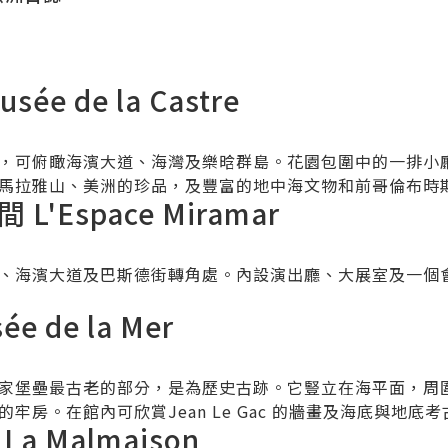
e de la Castre
，可俯瞰海濱大道、海灣及樂晗群島。花園包圍中的一排小
馬拉雅山、美洲的珍品，及豐富的地中海文物和前哥倫布時
'Espace Miramar
、海濱大道及巴斯德街轉角處。內設演出廳、大展室及一個
 de la Mer
家堡壘最古老的部分，是為歷史古跡。它豎立在海平面，周
牢房。在館內可欣賞Jean Le Gac 的牆畫及海底與地底
 Malmaison