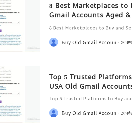
8 Best Marketplaces to 
Gmail Accounts Aged & 
Country) – 2026 Guide
8 Best Marketplaces to Buy and Se
d & PVA Safely (Any Country) – 202
e Information Please Contact us :
Buy Old Gmail Accoun
2小時
zone ☠️☠️➤WhatsApp: +1 (6
Top 5 Trusted Platforms
USA Old Gmail Accounts
Top 5 Trusted Platforms to Buy an
unts Safely 2026 If You Want To Mo
tact us : ☠️☠️➤Telegram: @usabes
Buy Old Gmail Accoun
2小時
(612) 649-8194 ☠️☠️➤Email: