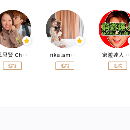
思思賢 ChillMyBabe
rikalammm
窮遊達人 Mr.TravelGe
追蹤
追蹤
追蹤