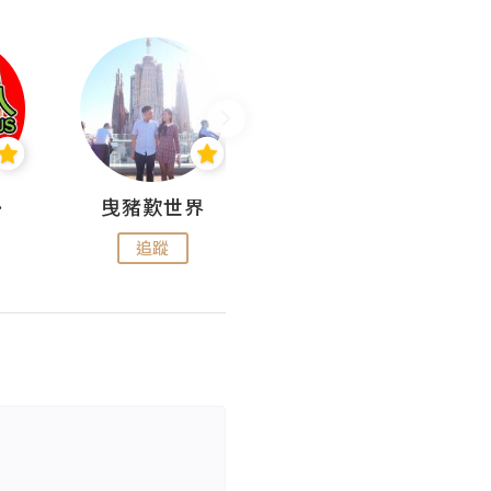
nius
曳豬歎世界
Koalascities (^O^)! @ UTravel
追蹤
追蹤