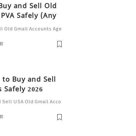
Buy and Sell Old
PVA Safely (Any
ll Old Gmail Accounts Age
6 Guide If You Want To Mor
 ☠️☠️➤Telegram: @usabest
前
 to Buy and Sell
 Safely 2026
d Sell USA Old Gmail Acco
re Information Please Con
tzone ☠️☠️➤WhatsApp: +1
前