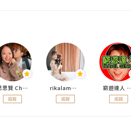
思思賢 ChillMyBabe
rikalammm
窮遊達人 Mr.TravelGe
追蹤
追蹤
追蹤