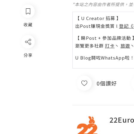
*本站之內容由作者所提供，
【 U Creator 招募 】
收藏
出Post賺現金獎賞 l
登記《
【 睇Post + 參加品牌活動 
瀏覽更多社群
打卡
丶
旅遊
分享
U Blog開咗WhatsAp
0個讚好
22Eu