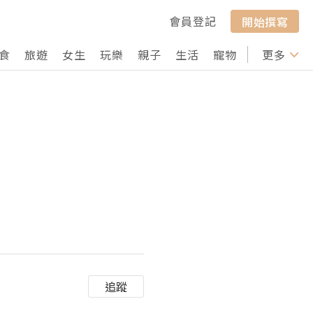
會員登記
開始撰寫
食
旅遊
女生
玩樂
親子
生活
寵物
行山
更多
打卡
追蹤