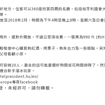
好地方，住客可以360度欣賞四周的名勝，包括匈牙利國會
等。
1開放至2018年2月，時間為下午4時至晚上8時，星期六及日
，還對外開放。不過公眾須收費，一張票為990 ft (約HKD
鞋租借中心購買熱紅酒、烤栗子、熱朱古力及一些糕點。另
父母看顧小孩。
可容納20人，要去的話可能要選好時間或花時間排隊了。然
適合新手溜冰玩家。
telpresident.hu/en/
europe專頁facebook
登，未經許可，請勿轉載。