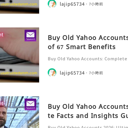
messages, professional communicat
lajip65734
7小時前
projects, subscriptio
Buy Old Yahoo Accounts
of 67 Smart Benefits
Buy Old Yahoo Accounts: Complete 
Yahoo Mail has been a familiar par
for many years. Individuals, freela
lajip65734
7小時前
ine professionals us
Buy Old Yahoo Accounts
te Facts and Insights G
Buy Old Yahoo Accounts 2026: Ultim