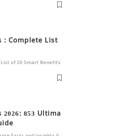
ion, freelancing, online
 : Complete List
List of 20 Smart Benefits
t of online communication
ncers, businesses, and onl
 2026: 853 Ultima
uide
ate Facts and Insights G