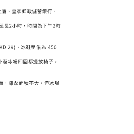
大廈、皇家郵政儲蓄銀行、
會延長2小時，時間為下午2時
 29)，冰鞋租借為 450
外溜冰場四圍都擺放椅子，
而，雖然面積不大，但冰場