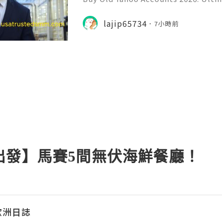
uide Yahoo Mail remains a widely r
or personal communication, profe
lajip65734
7小時前
nline subscriptions, freel
出發】馬賽5間無伏海鮮餐廳！
走歐洲日誌