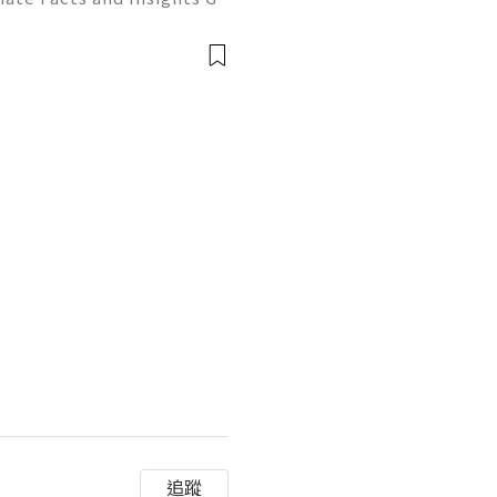
ecognized email service f
ssional correspondence, o
追蹤