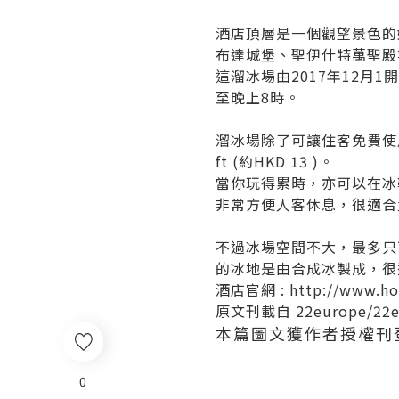
酒店頂層是一個觀望景色的
布達城堡、聖伊什特萬聖殿
這溜冰場由2017年12月
至晚上8時。
溜冰場除了可讓住客免費使用外
ft (約HKD 13 )。
當你玩得累時，亦可以在冰
非常方便人客休息，很適合
不過冰場空間不大，最多只
的冰地是由合成冰製成，很
酒店官網 :
http://www.ho
原文刊載自
22europe
/
22
本篇圖文獲作者授權刊
0