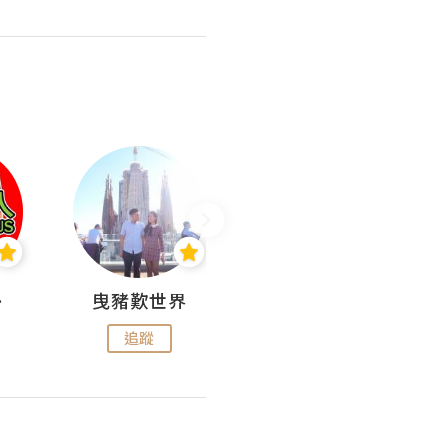
nius
曳豬歎世界
Koalascities (^O^)! @ UTravel
追蹤
追蹤