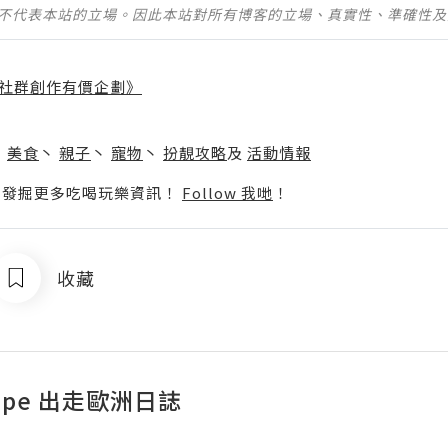
並不代表本站的立場。因此本站對所有博客的立場、真實性、準確性
社群創作有價企劃》
】
丶
美食
丶
親子
丶
寵物
丶
扮靚攻略
及
活動情報
p啦！發掘更多吃喝玩樂資訊！
Follow 我哋
！
收藏
rope 出走歐洲日誌