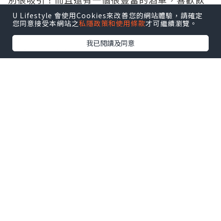
酒的人非常適合！
U Lifestyle 會使用Cookies來改善您的網站體驗，請確定
您同意接受本網站之
私隱政策和使用條款
才可繼續瀏覽。
地址：25, cours d’Estienne d’Orves, 1er
arr
我已閱讀及同意
電話：+33 (0)4 91 59 80 30
營業時間：星期日休息
價錢：Set Lunch : 25歐元 Set Meun : 30,39,60
歐元 Meun : 45-50歐
Paule et Kopa
不過去到馬賽當然要吃正宗的馬賽菜式，想試去
這間吧！百里香羊肉餅、羊
蹄及羊肚卷、焗烤千層茄子、薄餅、墨魚沙律、
鯡魚及非常馬賽名產香腸。
地址：Paule et Kopa, 42, place aux Huiles,
1er arr.
電話：+33 (0)4 91 33 26 03