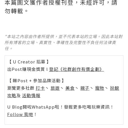
本篇圖文獲作者授權刊登，未經許可，請
勿轉載。
*本站之內容由作者所提供，並不代表本站的立場。因此本站對
所有博客的立場、真實性、準確性及完整性不負任何法律責
任。
【 U Creator 招募 】
出Post賺現金獎賞 l
登記《社群創作有價企劃》
【 睇Post + 參加品牌活動 】
瀏覽更多社群
打卡
丶
旅遊
丶
美食
丶
親子
丶
寵物
丶
扮靚
攻略
及
活動情報
U Blog開咗WhatsApp啦！發掘更多吃喝玩樂資訊！
Follow 我哋
！