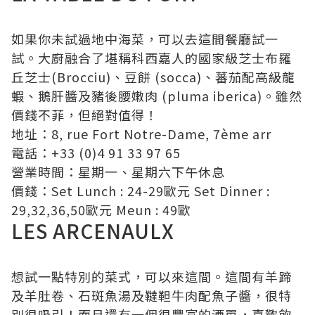
如果你未試過地中海菜，可以去這間餐廳試一
試。大廚融合了堪稱科西嘉人的國家級芝士布羅
丘芝士(Brocciu)、豆餅 (socca)、蕃茄配高級龍
蝦、鵝肝醬及豬後腰嫩肉 (pluma iberica)。雖然
價錢不菲，但絕對值得！
地址：8, rue Fort Notre-Dame, 7ème arr
電話：+33 (0)4 91 33 97 65
營業時間：星期一、星期六下午休息
價錢：Set Lunch : 24-29歐元 Set Dinner :
29,32,36,50歐元 Meun : 49歐
LES ARCENAULX
想試一點特別的菜式，可以來這間。這間有羊蹄
及羊肚卷、石斑魚湯及韃靼牛肉配魚子醬，很特
別很吸引！而且還有一個很豐富的酒單，喜歡飲