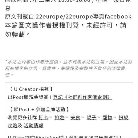
息
原文刊載自
22europe
/
22europe專頁facebook
本篇圖文獲作者授權刊登，未經許可，請
勿轉載。
*本站之內容由作者所提供，並不代表本站的立場。因此本站對
所有博客的立場、真實性、準確性及完整性不負任何法律責
任。
【 U Creator 招募 】
出Post賺現金獎賞 l
登記《社群創作有價企劃》
【 睇Post + 參加品牌活動 】
瀏覽更多社群
打卡
丶
旅遊
丶
美食
丶
親子
丶
寵物
丶
扮靚
攻略
及
活動情報
U Blog開咗WhatsApp啦！發掘更多吃喝玩樂資訊！