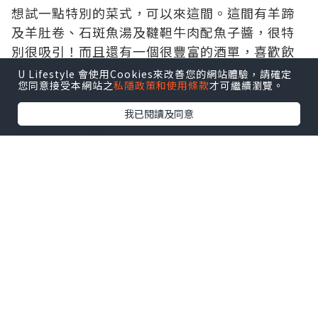
想試一點特別的菜式，可以來這間。這間有羊蹄
及羊肚卷、石斑魚湯及韃靼牛肉配魚子醬，很特
別很吸引！而且還有一個很豐富的酒單，喜歡飲
酒的人非常適合！
U Lifestyle 會使用Cookies來改善您的網站體驗，請確定
您同意接受本網站之
私隱政策和使用條款
才可繼續瀏覽。
地址：25, cours d’Estienne d’Orves, 1er
arr
我已閱讀及同意
電話：+33 (0)4 91 59 80 30
營業時間：星期日休息
價錢：Set Lunch : 25歐元 Set Meun : 30,39,60
歐元 Meun : 45-50歐
Paule et Kopa
不過去到馬賽當然要吃正宗的馬賽菜式，想試去
這間吧！百里香羊肉餅、羊
蹄及羊肚卷、焗烤千層茄子、薄餅、墨魚沙律、
鯡魚及非常馬賽名產香腸。