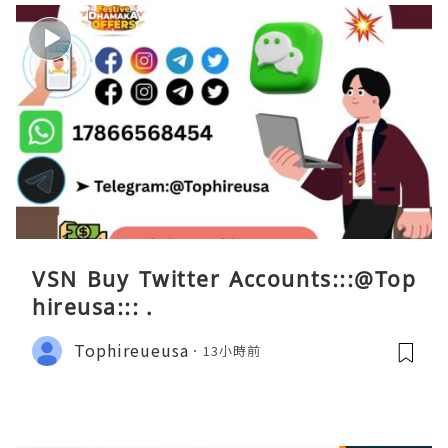
VSN Buy Twitter Accounts:::@Top
hireusa::: .
Tophireueusa
13小時前