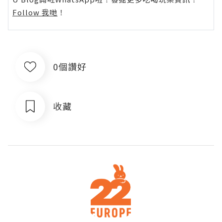
Follow 我哋
！
0個讚好
收藏