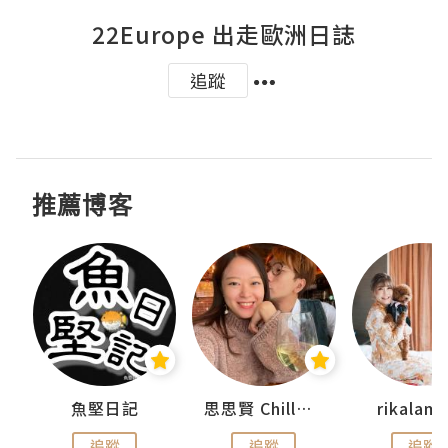
22Europe 出走歐洲日誌
追蹤
推薦博客
urnal
魚堅日記
思思賢 ChillMyBabe
rikala
追蹤
追蹤
追蹤