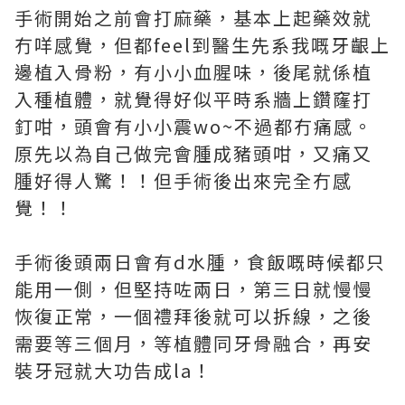
手術開始之前會打麻藥，基本上起藥效就
冇咩感覺，但都feel到醫生先系我嘅牙齦上
邊植入骨粉，有小小血腥味，後尾就係植
入種植體，就覺得好似平時系牆上鑽窿打
釘咁，頭會有小小震wo~不過都冇痛感。
原先以為自己做完會腫成豬頭咁，又痛又
腫好得人驚！！但手術後出來完全冇感
覺！！
手術後頭兩日會有d水腫，食飯嘅時候都只
能用一側，但堅持咗兩日，第三日就慢慢
恢復正常，一個禮拜後就可以拆線，之後
需要等三個月，等植體同牙骨融合，再安
裝牙冠就大功告成la！