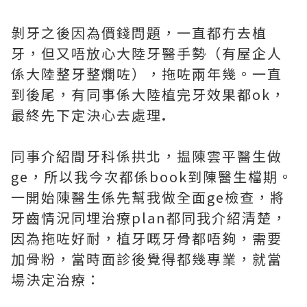
剝牙之後因為價錢問題，一直都冇去植
牙，但又唔放心大陸牙醫手勢（有屋企人
係大陸整牙整爛咗），拖咗兩年幾。一直
到後尾，有同事係大陸植完牙效果都ok，
最終先下定決心去處理
.
同事介紹間牙科係拱北，揾陳雲平醫生做
ge，所以我今次都係book到陳醫生檔期。
一開始陳醫生係先幫我做全面ge檢查，將
牙齒情況同埋治療plan都同我介紹清楚，
因為拖咗好耐，植牙嘅牙骨都唔夠，需要
加骨粉，當時面診後覺得都幾專業，就當
場決定治療：