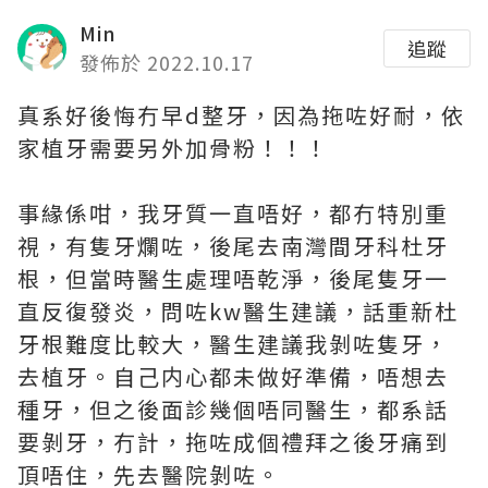
Min
追蹤
發佈於 2022.10.17
真系好後悔冇早d整牙，因為拖咗好耐，依
家植牙需要另外加骨粉！！！
事緣係咁，我牙質一直唔好，都冇特別重
視，有隻牙爛咗，後尾去南灣間牙科杜牙
根，但當時醫生處理唔乾淨，後尾隻牙一
直反復發炎，問咗kw醫生建議，話重新杜
牙根難度比較大，醫生建議我剝咗隻牙，
去植牙。自己内心都未做好準備，唔想去
種牙，但之後面診幾個唔同醫生，都系話
要剝牙，冇計，拖咗成個禮拜之後牙痛到
頂唔住，先去醫院剝咗。