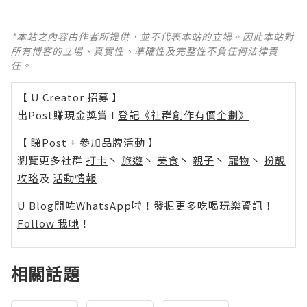
*本站之內容由作者所提供，並不代表本站的立場。因此本站對
所有博客的立場、真實性、準確性及完整性不負任何法律責
任。
【 U Creator 招募 】
出Post賺現金獎賞 l
登記《社群創作有價企劃》
【 睇Post + 參加品牌活動 】
瀏覽更多社群
打卡
丶
旅遊
丶
美食
丶
親子
丶
寵物
丶
扮靚
攻略
及
活動情報
U Blog開咗WhatsApp啦！發掘更多吃喝玩樂資訊！
Follow 我哋
！
相關話題