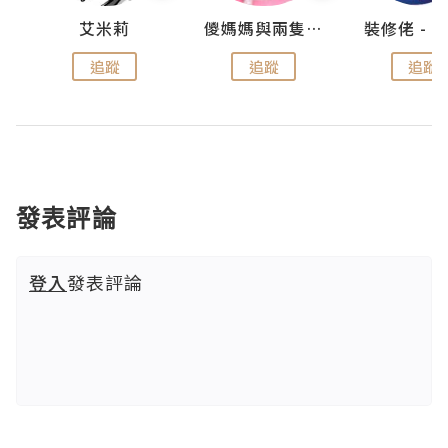
點滴
艾米莉
儍媽媽與兩隻小魔怪之家
追蹤
追蹤
追蹤
發表評論
登入
發表評論