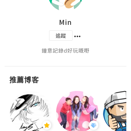
Min
追蹤
鐘意記錄d好玩嘅嘢
推薦博客