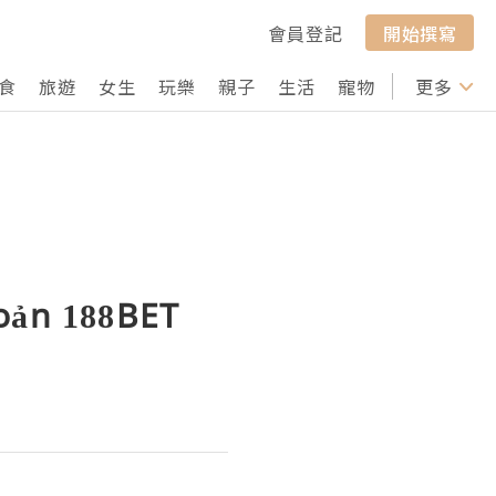
會員登記
開始撰寫
食
旅遊
女生
玩樂
親子
生活
寵物
行山
更多
打卡
hoản 188BET