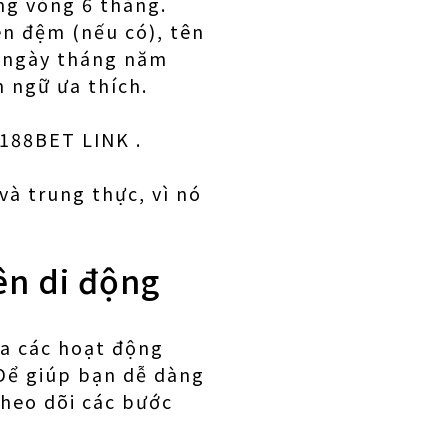
ng vòng 6 tháng.
ên đệm (nếu có), tên
n, ngày tháng năm
n ngữ ưa thích.
 188BET LINK .
và trung thực, vì nó
ên di động
ia các hoạt động
. Để giúp bạn dễ dàng
theo dõi các bước