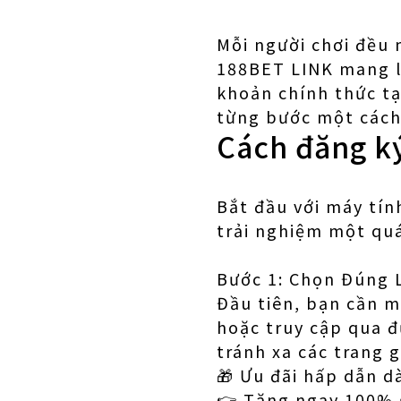
Mỗi người chơi đều
188BET LINK mang lạ
khoản chính thức tại
từng bước một cách 
Cách đăng ký
Bắt đầu với máy tín
trải nghiệm một qu
Bước 1: Chọn Đúng 
Đầu tiên, bạn cần m
hoặc truy cập qua 
tránh xa các trang 
🎁 Ưu đãi hấp dẫn d
👉 Tặng ngay 100% g