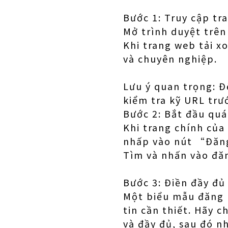
Bước 1: Truy cập tr
Mở trình duyệt trên
Khi trang web tải x
và chuyên nghiệp.
Lưu ý quan trọng: 
kiểm tra kỹ URL trư
Bước 2: Bắt đầu quá
Khi trang chính của
nhấp vào nút “Đăng
Tìm và nhấn vào đă
Bước 3: Điền đầy đủ
Một biểu mẫu đăng 
tin cần thiết. Hãy 
và đầy đủ, sau đó n