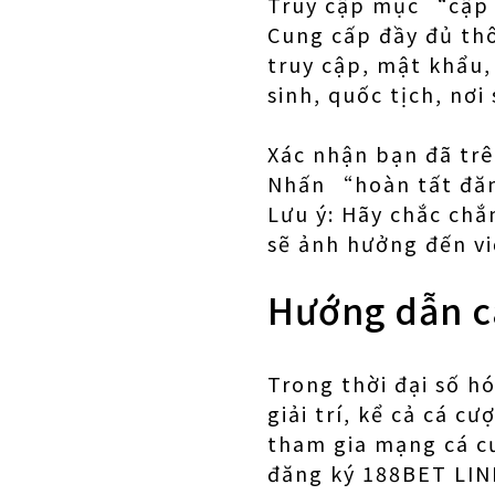
Truy cập mục “cập 
Cung cấp đầy đủ thô
truy cập, mật khẩu,
sinh, quốc tịch, nơi
Xác nhận bạn đã trê
Nhấn “hoàn tất đăng
Lưu ý: Hãy chắc chắ
sẽ ảnh hưởng đến vi
Hướng dẫn c
Trong thời đại số h
giải trí, kể cả cá c
tham gia mạng cá cư
đăng ký 188BET LIN