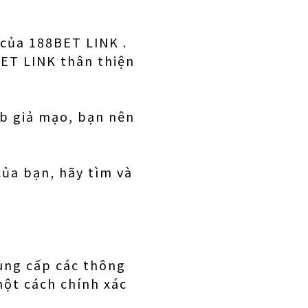
 của 188BET LINK .
BET LINK thân thiện
b giả mạo, bạn nên
của bạn, hãy tìm và
ung cấp các thông
một cách chính xác