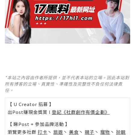
*本站之內容由作者所提供，並不代表本站的立場。因此本站對
所有博客的立場、真實性、準確性及完整性不負任何法律責
任。
【 U Creator 招募 】
出Post賺現金獎賞 l
登記《社群創作有價企劃》
【 睇Post + 參加品牌活動 】
瀏覽更多社群
打卡
丶
旅遊
丶
美食
丶
親子
丶
寵物
丶
扮靚