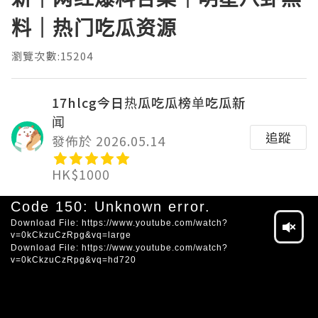
料｜热门吃瓜资源
瀏覽次數:15204
17hlcg今日热瓜吃瓜榜单吃瓜新
闻
追蹤
發佈於 2026.05.14
HK$1000
Video
Code 150: Unknown error.
Player
Download File: https://www.youtube.com/watch?
v=0kCkzuCzRpg&vq=large
Download File: https://www.youtube.com/watch?
v=0kCkzuCzRpg&vq=hd720
HD
SD