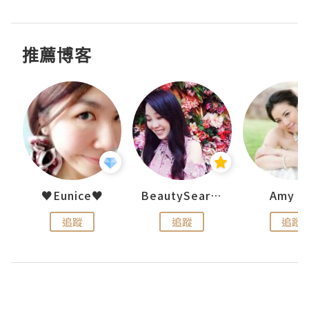
推薦博客
h 夏沫
♥Eunice♥
BeautySearch
Amy N
追蹤
追蹤
追蹤