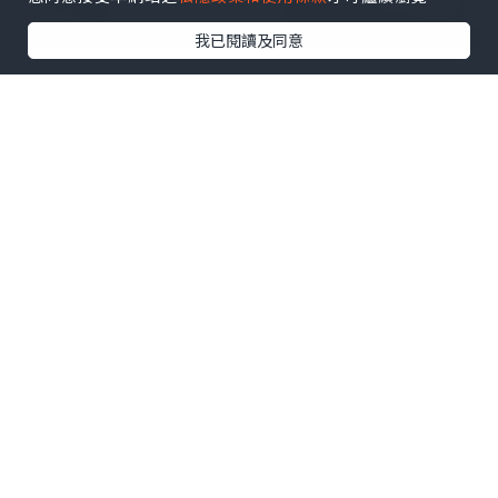
我已閱讀及同意
位於銅鑼灣世貿中心嘅MEDSKIN PLUS 地
點好方便，環境仲好舒適！