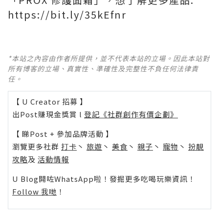
https://bit.ly/35kEfnr
*本站之內容由作者所提供，並不代表本站的立場。因此本站對
所有博客的立場、真實性、準確性及完整性不負任何法律責
任。
【 U Creator 招募 】
出Post賺現金獎賞 l
登記《社群創作有價企劃》
【 睇Post + 參加品牌活動 】
瀏覽更多社群
打卡
丶
旅遊
丶
美食
丶
親子
丶
寵物
丶
扮靚
攻略
及
活動情報
U Blog開咗WhatsApp啦！發掘更多吃喝玩樂資訊！
Follow 我哋
！