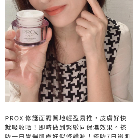
PROX 修護面霜質地輕盈易推，皮膚好快
就吸收晒！即時做到緊緻同保濕效果。搽
咗一日覺得肌膚好似修護咗！搽咗7日後肌