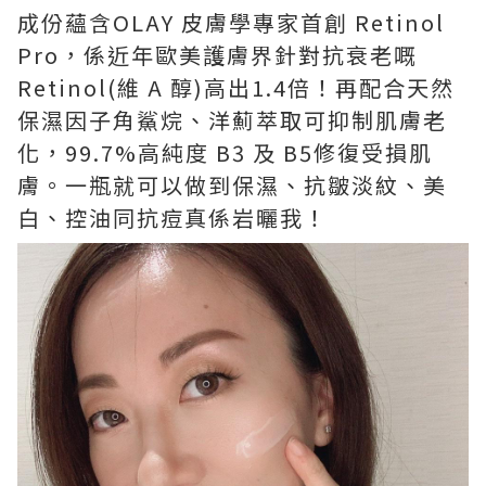
成份蘊含OLAY 皮膚學專家首創 Retinol
Pro，係近年歐美護膚界針對抗衰老嘅
Retinol(維 A 醇)高出1.4倍！再配合天然
保濕因子角鯊烷、洋薊萃取可抑制肌膚老
化，99.7%高純度 B3 及 B5修復受損肌
膚。一瓶就可以做到保濕、抗皺淡紋、美
白、控油同抗痘真係岩曬我！