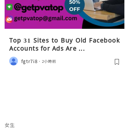
Top 31 Sites to Buy Old Facebook
Accounts​ for Ads Are ...
fgtr7i8
2小時前
女生