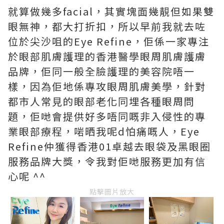
就算做幾多facial，其實塊面幾靚但如果雙
眼無神，都大打折扣，所以早前我就去咗
位於尖沙咀的Eye Refine，佢係一家專注
於眼部肌膚護理的香港醫學眼周肌膚護膚
品牌，佢同一般全臉護理的美容院唔一
樣，因為佢地係專攻眼周肌膚美學，針對
都市人常見的眼部老化同埋各種眼周問
題，佢哋會提供好多唔同嘅非入侵性的專
業眼部療程，啱晒我呢d怕痛嘅人，Eye
Refine仲獲得香港01卓越去眼袋及黑眼圈
服務品牌大獎，令我對佢哋服務更加有信
心呢 ^^
點擊圖片放大