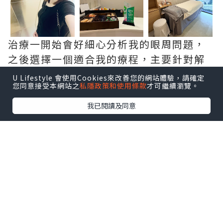
治療一開始會好細心分析我的眼周問題，
之後選擇一個適合我的療程，主要針對解
決血管型、色素型黑眼圈同眼紋。
U Lifestyle 會使用Cookies來改善您的網站體驗，請確定
您同意接受本網站之
私隱政策和使用條款
才可繼續瀏覽。
我已閱讀及同意