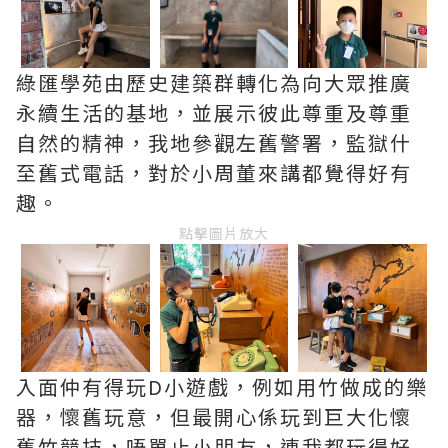
綠匯學苑由歷史建築群轉化為向大眾推廣
永續生活的基地，並展示彼此尊重及尊重
自然的精神，我地參觀左舊警署，監獄什
至舊式電話，對於小周董來講都覺得好有
趣。
點擊圖片放大
入面仲有得玩D小遊戲，例如用竹做成的樂
器，懷舊玩意，但最開心係玩到巨大化懷
舊竹競技，唔單止小朋友，連我都玩得好