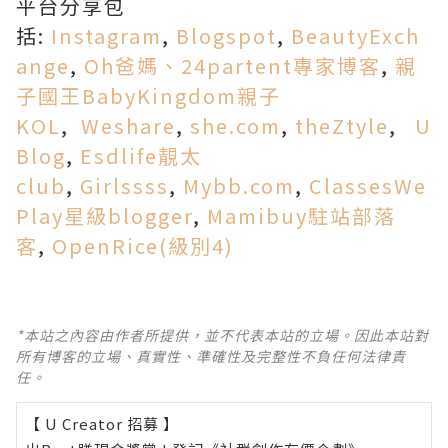
平台分享包
括:
Instagram
,
Blogspot
,
BeautyExch
ange
,
Oh爸媽、24partent專家博客
,
親
子國王BabyKingdom親子
KOL
,
Weshare
,
she.com
,
theZtyle
,
U
Blog
,
Esdlife靚太
club
,
Girlssss
,
Mybb.com
,
ClassesWe
Play星級blogger
,
Mamibuy駐站部落
客
,
OpenRice(級別4)
*本站之內容由作者所提供，並不代表本站的立場。因此本站對
所有博客的立場、真實性、準確性及完整性不負任何法律責
任。
【 U Creator 招募 】