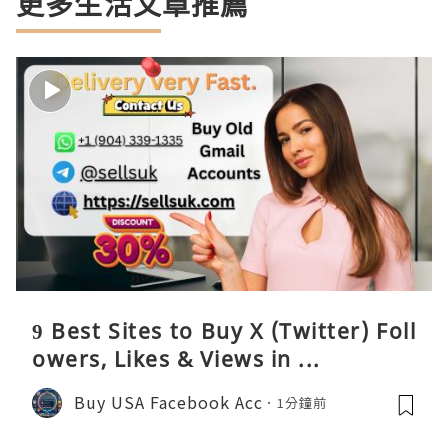
更多生活文章推薦
9 Best Sites to Buy X (Twitter) Foll
owers, Likes & Views in ...
Buy USA Facebook Acc
1分鐘前