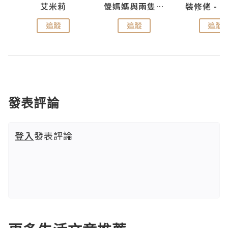
點滴
艾米莉
儍媽媽與兩隻小魔怪之家
追蹤
追蹤
追蹤
發表評論
登入
發表評論