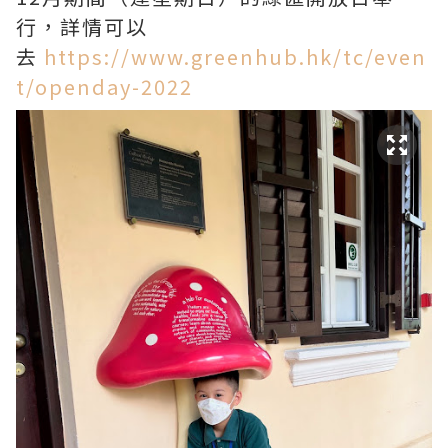
行，詳情可以
去
https://www.greenhub.hk/tc/even
t/openday-2022