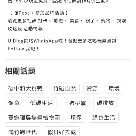
出Post賺現金獎賞 l
登記《社群創作有價企劃》
【 睇Post + 參加品牌活動 】
瀏覽更多社群
打卡
丶
旅遊
丶
美食
丶
親子
丶
寵物
丶
扮靚
攻略
及
活動情報
U Blog開咗WhatsApp啦！發掘更多吃喝玩樂資訊！
Follow 我哋
！
相關話題
碳中和大挑戰
竹碰自然
資源
環境
保育
低碳生活
一週挑戰
碳排放
嘉道理農場暨植物園
環保
綠色生活
滿竹跨世代
假日好去處