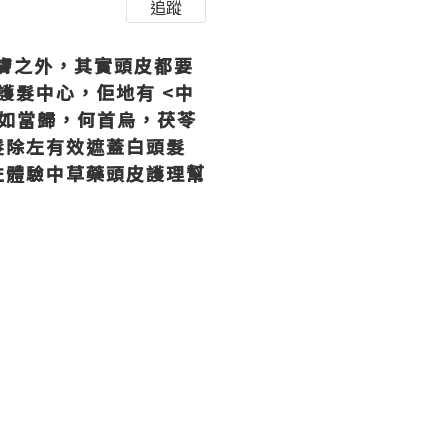
追蹤
皮膚之外，其實頭皮都要
然護髮中心，佢地有 <中
材如當歸，何首烏，茯苓
髮除左有效遮蓋白頭髮
左體驗中草藥頭皮護理幫