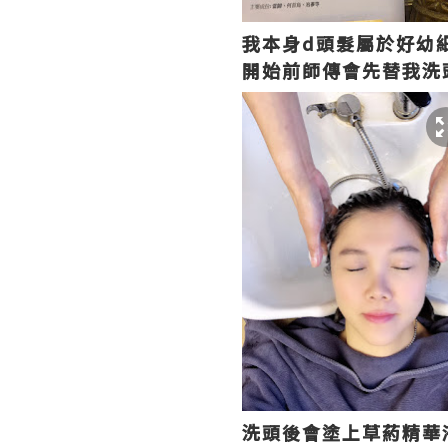
我本身d頭髮屬於好幼
開始前師傳會先替我洗
洗頭後會塗上草葯精華