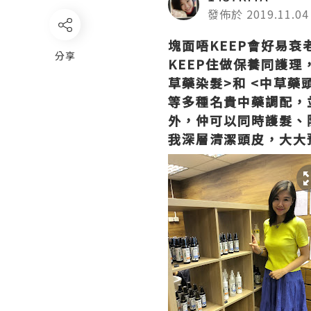
發佈於 2019.11.04
塊面唔KEEP會好易
分享
KEEP住做保養同護理
草藥染髮>和 <中草
等多種名貴中藥調配，
外，仲可以同時護髮、
我深層清潔頭皮，大大