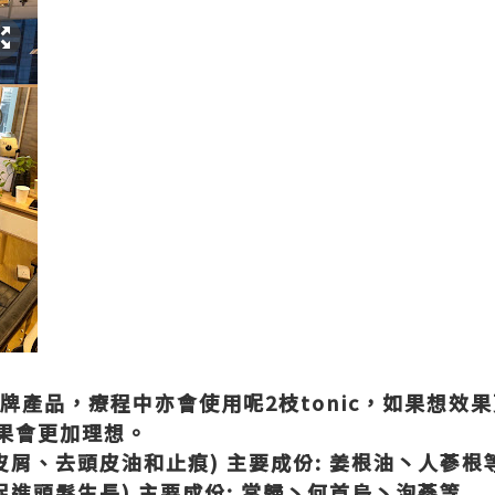
既皇牌產品，療程中亦會使用呢2枝tonic，如果想
果會更加理想。
、去頭皮屑、去頭皮油和止痕) 主要成份: 姜根油丶人蔘根
脫髮丶促進頭髮生長) 主要成份: 當歸丶何首烏丶泡蔘等