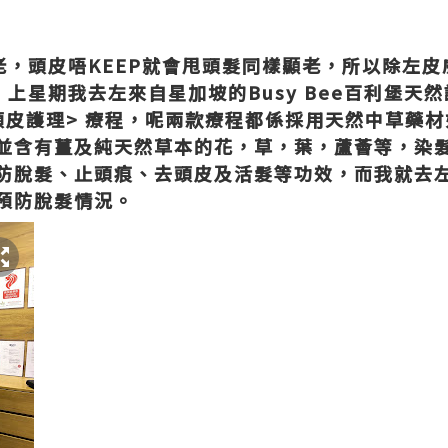
衰老，頭皮唔KEEP就會甩頭髮同樣顯老，所以除左
，上星期我去左來自星加坡的Busy Bee百利堡天
藥頭皮護理> 療程，呢兩款療程都係採用天然中草藥
並含有薑及純天然草本的花，草，葉，蘆薈等，染
防脫髮、止頭痕、去頭皮及活髮等功效，而我就去
預防脫髮情況。