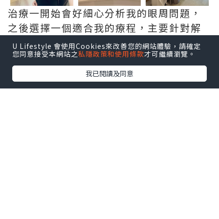
治療一開始會好細心分析我的眼周問題，
之後選擇一個適合我的療程，主要針對解
決血管型、色素型黑眼圈同眼紋。
U Lifestyle 會使用Cookies來改善您的網站體驗，請確定
您同意接受本網站之
私隱政策和使用條款
才可繼續瀏覽。
我已閱讀及同意