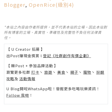
Blogger
,
OpenRice(級別4)
*本站之內容由作者所提供，並不代表本站的立場。因此本站對
所有博客的立場、真實性、準確性及完整性不負任何法律責
任。
【 U Creator 招募 】
出Post賺現金獎賞 l
登記《社群創作有價企劃》
【 睇Post + 參加品牌活動 】
瀏覽更多社群
打卡
丶
旅遊
丶
美食
丶
親子
丶
寵物
丶
扮靚
攻略
及
活動情報
U Blog開咗WhatsApp啦！發掘更多吃喝玩樂資訊！
Follow 我哋
！