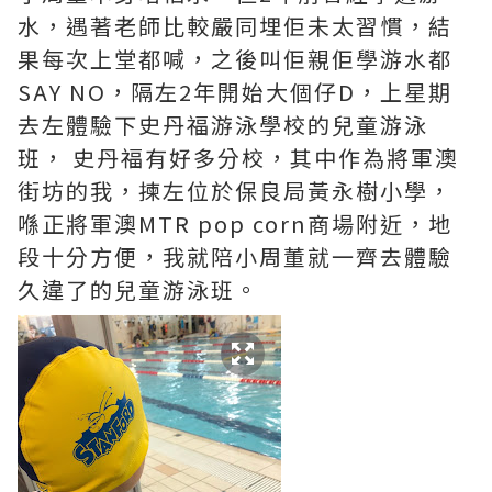
水，遇著老師比較嚴同埋佢未太習慣，結
果每次上堂都喊，之後叫佢親佢學游水都
SAY NO，隔左2年開始大個仔D，上星期
去左體驗下史丹福游泳學校的兒童游泳
班， 史丹福有好多分校，其中作為將軍澳
街坊的我，揀左位於保良局黃永樹小學，
喺正將軍澳MTR pop corn商場附近，地
段十分方便，我就陪小周董就一齊去體驗
久違了的兒童游泳班。