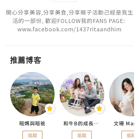
開心分享美容,分享美食,分享親子活動己經是我生
活的一部份, 歡迎FOLLOW我的FANS PAGE: 
www.facebook.com/1437ritaandhim
推薦博客
 Swan
暟媽與暟爸
和牛B的成長日記
文珊 ManS
追蹤
追蹤
追蹤