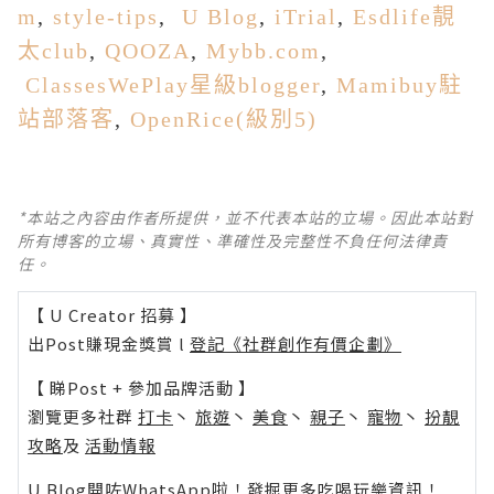
m
,
style-tips
,
U Blog
,
iTrial
,
Esdlife靚
太club
,
QOOZA
,
Mybb.com
,
ClassesWePlay星級blogger
,
Mamibuy
駐
站部落客
,
OpenRice(級別5)
*本站之內容由作者所提供，並不代表本站的立場。因此本站對
所有博客的立場、真實性、準確性及完整性不負任何法律責
任。
【 U Creator 招募 】
出Post賺現金獎賞 l
登記《社群創作有價企劃》
【 睇Post + 參加品牌活動 】
瀏覽更多社群
打卡
丶
旅遊
丶
美食
丶
親子
丶
寵物
丶
扮靚
攻略
及
活動情報
U Blog開咗WhatsApp啦！發掘更多吃喝玩樂資訊！