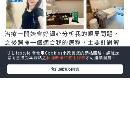
治療一開始會好細心分析我的眼周問題，
之後選擇一個適合我的療程，主要針對解
決血管型、色素型黑眼圈同眼紋。
U Lifestyle 會使用Cookies來改善您的網站體驗，請確定
您同意接受本網站之
私隱政策和使用條款
才可繼續瀏覽。
我已閱讀及同意