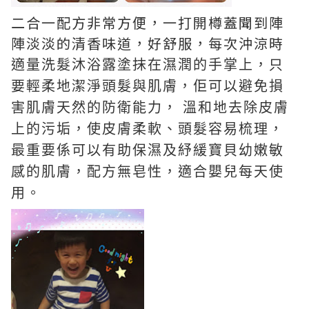
二合一配方非常方便，一打開樽蓋聞到陣
陣淡淡的清香味道，好舒服，每次沖涼時
只
適量洗髮沐浴露塗抹在濕潤的手掌上，
要
輕柔地潔淨頭髮與肌膚，佢可以避免損
害肌膚天然的防衛能力，
溫和地去除皮膚
上的污垢，使皮膚柔軟、頭髮容易梳理，
最重要係可以
有助保濕及紓緩寶貝幼嫩敏
感的肌膚，配方
無皂性，適合嬰兒每天使
用。