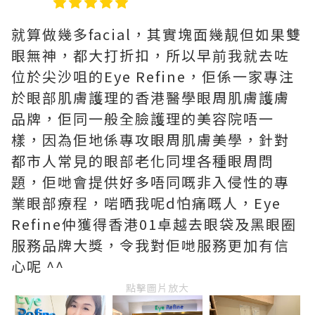
就算做幾多facial，其實塊面幾靚但如果雙
眼無神，都大打折扣，所以早前我就去咗
位於尖沙咀的Eye Refine，佢係一家專注
於眼部肌膚護理的香港醫學眼周肌膚護膚
品牌，佢同一般全臉護理的美容院唔一
樣，因為佢地係專攻眼周肌膚美學，針對
都市人常見的眼部老化同埋各種眼周問
題，佢哋會提供好多唔同嘅非入侵性的專
業眼部療程，啱晒我呢d怕痛嘅人，Eye
Refine仲獲得香港01卓越去眼袋及黑眼圈
服務品牌大獎，令我對佢哋服務更加有信
心呢 ^^
點擊圖片放大