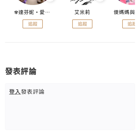
點滴
✾達芬妮•愛孩子•愛生活✾
艾米莉
追蹤
追蹤
追蹤
發表評論
登入
發表評論