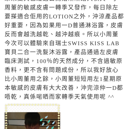
周董的敏感皮膚一轉季又發作，每日除左
要搽適合佢用的LOTION之外，沖涼產品都
好重要，因為如果用一D普通淋浴露，皮膚
反而會越洗越乾、越沖越痕。所以小周董
今次可以體驗來自
瑞士
SWISS KISS LAB
寶貝二合一洗髮沐浴露，
產品通過左皮膚
臨床測試，
100％的天然成分，
不含過敏原
香料，更
不含有問題成份，所以我好放心
比小周董用之餘，小周董短短用左1星期原
本敏感的皮膚有大大改善，沖完涼仲一D都
唔乾，真係啱晒而家轉季天氣使用呢 ^^