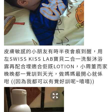
皮膚敏感的小朋友有時半夜會痕到醒，用
左SWISS KISS LAB寶貝二合一洗髮沐浴
露再配合埋適合佢既LOTION，小周董而家
晚晚都一覺訓到天光，做媽媽最開心就係
咁 ((因為我都可以有覺好訓呢~嘻嘻))