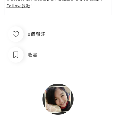
Follow 我哋
！
0個讚好
收藏