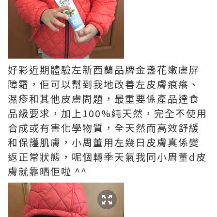
好彩近期體驗左新西蘭品牌金盞花嫩膚屏
障霜，佢可以幫到我地改善左皮膚痕癢、
濕疹和其他皮膚問題，最重要係產品達食
品級要求，加上100%純天然，完全不使用
合成或有害化學物質，全天然而高效舒緩
和保護肌膚，小周董用左幾日皮膚真係變
返正常狀態，呢個轉季天氣我同小周董d皮
膚就靠晒佢啦 ^^