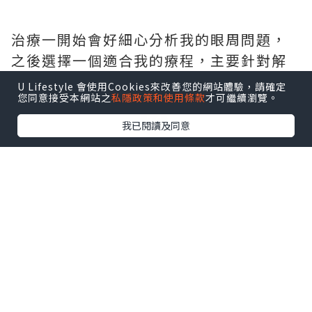
治療一開始會好細心分析我的眼周問題，
之後選擇一個適合我的療程，主要針對解
決血管型、色素型黑眼圈同眼紋。
U Lifestyle 會使用Cookies來改善您的網站體驗，請確定
您同意接受本網站之
私隱政策和使用條款
才可繼續瀏覽。
我已閱讀及同意