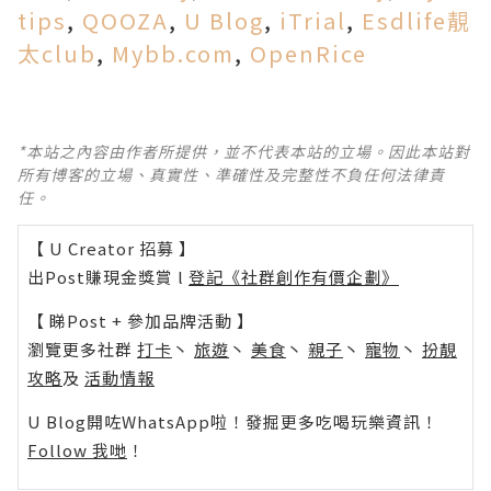
tips
,
QOOZA
,
U Blog
,
iTrial
,
Esdlife靚
太club
,
Mybb.com
,
OpenRice
*本站之內容由作者所提供，並不代表本站的立場。因此本站對
所有博客的立場、真實性、準確性及完整性不負任何法律責
任。
【 U Creator 招募 】
出Post賺現金獎賞 l
登記《社群創作有價企劃》
【 睇Post + 參加品牌活動 】
瀏覽更多社群
打卡
丶
旅遊
丶
美食
丶
親子
丶
寵物
丶
扮靚
攻略
及
活動情報
U Blog開咗WhatsApp啦！發掘更多吃喝玩樂資訊！
Follow 我哋
！