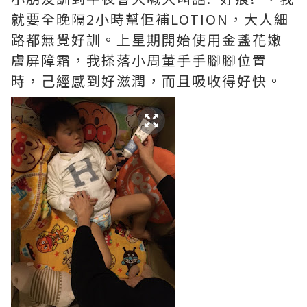
就要全晚隔2小時幫佢補LOTION，大人細
路都無覺好訓。上星期開始使用金盞花嫩
膚屏障霜，我搽落小周董手手腳腳位置
時，己經感到好滋潤，而且吸收得好快。