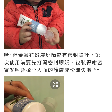
哈~但金盞花嫩膚屏障霜有密封設計，第一
次使用前要先打開密封膠紙，包裝得咁密
實就唔會擔心入面的護膚成份流失啦 ^^