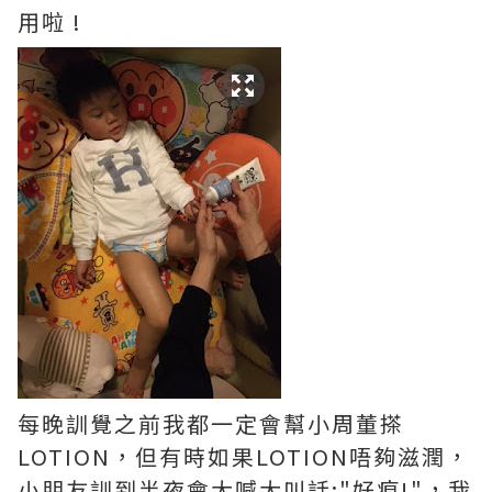
用啦 !
每晚訓覺之前我都一定會幫小周董搽
LOTION，但有時如果LOTION唔夠滋潤，
小朋友訓到半夜會大喊大叫話:"好痕!"，我