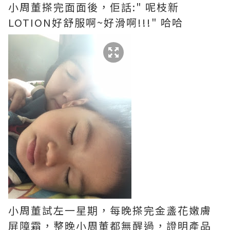
小周董搽完面面後，佢話:" 呢枝新
LOTION好舒服啊~好滑啊!!!" 哈哈
小周董試左一星期，每晚搽完金盞花嫩膚
屏障霜，整晚小周董都無醒過，證明產品