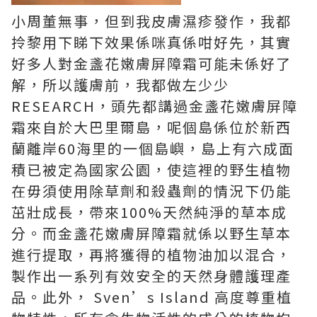
小周董無事，但到我皮膚濕疹發作，我都
拎黎用下睇下效果係咪真係咁好先，其實
好多人對金盞花嫩膚屏障霜可能未係好了
解，所以護膚前，我都做左少少
RESEARCH，頭先都講過金盞花嫩膚屏障
霜來自於大巴里爾島，呢個島係位於新西
蘭離岸60海里的一個島嶼，島上有六成面
積已被定為國家公園，使這裡的野生植物
在毋須使用除草劑和殺蟲劑的情況下仍能
茁壯成長，帶來100%天然純淨的草本成
分。而金盞花嫩膚屏障霜就係以野生草本
進行提取，再將獲得的植物油加以混合，
製作出一系列有效安全的天然身體護理產
品。此外， Sven’s Island 高度尊重植