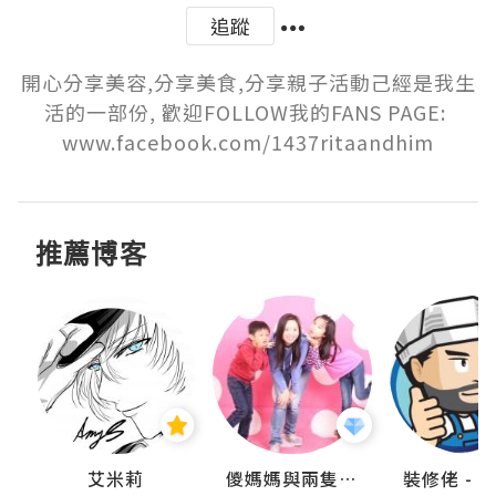
追蹤
開心分享美容,分享美食,分享親子活動己經是我生
活的一部份, 歡迎FOLLOW我的FANS PAGE: 
www.facebook.com/1437ritaandhim
推薦博客
點滴
艾米莉
儍媽媽與兩隻小魔怪之家