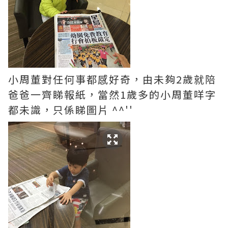
小周董對任何事都感好奇，由未夠2歲就陪
爸爸一齊睇報紙，當然1歲多的小周董咩字
都未識，只係睇圖片 ^^''