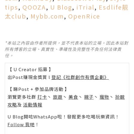
tips
,
QOOZA
,
U Blog
,
iTrial
,
Esdlife靚
太club
,
Mybb.com
,
OpenRice
*本站之內容由作者所提供，並不代表本站的立場。因此本站對
所有博客的立場、真實性、準確性及完整性不負任何法律責
任。
【 U Creator 招募 】
出Post賺現金獎賞 l
登記《社群創作有價企劃》
【 睇Post + 參加品牌活動 】
瀏覽更多社群
打卡
丶
旅遊
丶
美食
丶
親子
丶
寵物
丶
扮靚
攻略
及
活動情報
U Blog開咗WhatsApp啦！發掘更多吃喝玩樂資訊！
Follow 我哋
！