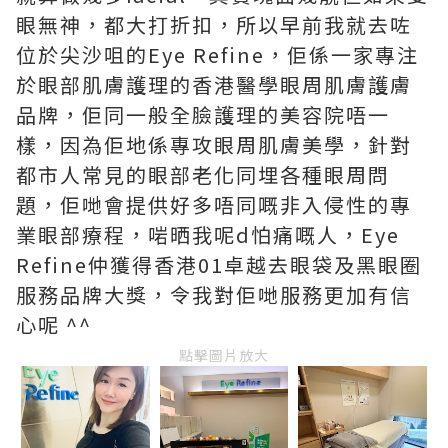
眼無神，都大打折扣，所以早前我就去咗
位於尖沙咀的Eye Refine，佢係一家專注
於眼部肌膚護理的香港醫學眼周肌膚護膚
品牌，佢同一般全臉護理的美容院唔一
樣，因為佢地係專攻眼周肌膚美學，針對
都市人常見的眼部老化同埋各種眼周問
題，佢哋會提供好多唔同嘅非入侵性的專
業眼部療程，啱晒我呢d怕痛嘅人，Eye
Refine仲獲得香港01卓越去眼袋及黑眼圈
服務品牌大獎，令我對佢哋服務更加有信
心呢 ^^
點擊圖片放大