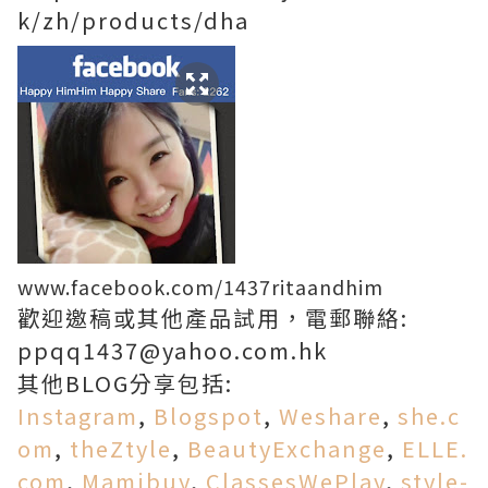
k/zh/products/dha
www.facebook.com/1437ritaandhim
歡迎邀稿或其他產品試用，電郵聯絡:
ppqq1437@yahoo.com.hk
其他BLOG分享包括:
Instagram
,
Blogspot
,
Weshare
,
she.c
om
,
theZtyle
,
BeautyExchange
,
ELLE.
com
,
Mamibuy
,
ClassesWePlay
,
style-