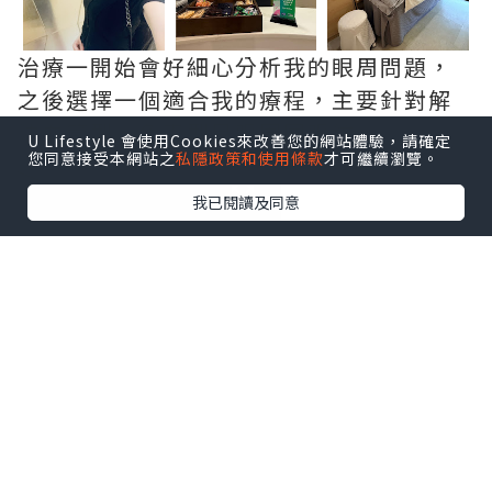
治療一開始會好細心分析我的眼周問題，
之後選擇一個適合我的療程，主要針對解
決血管型、色素型黑眼圈同眼紋。
U Lifestyle 會使用Cookies來改善您的網站體驗，請確定
您同意接受本網站之
私隱政策和使用條款
才可繼續瀏覽。
我已閱讀及同意