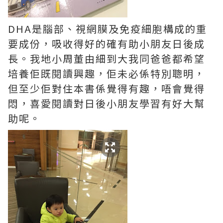
DHA是腦部、視網膜及免疫細胞構成的重
要成份，吸收得好的確有助小朋友日後成
長。我地小周董由細到大我同爸爸都希望
培養佢既閱讀興趣，佢未必係特別聰明，
但至少佢對住本書係覺得有趣，唔會覺得
悶，喜愛閱讀對日後小朋友學習有好大幫
助呢。