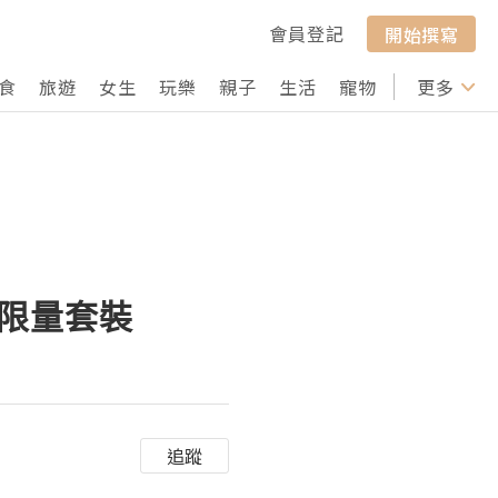
會員登記
開始撰寫
食
旅遊
女生
玩樂
親子
生活
寵物
行山
更多
打卡
品限量套裝
追蹤