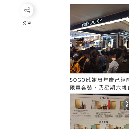
分享
分享
SOGO感謝周年慶己經開始
限量套裝，我星期六親自去銅