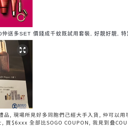
0仲送多SET 價錢成千蚊既試用套裝, 好靚好靚, 
禮品, 現場所見好多同胞們己經大手入貨, 仲可以用埋S
 買$6xxx 全部比SOGO COUPON, 我見到叠C