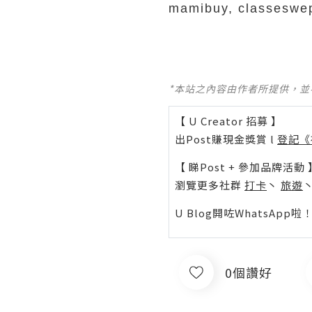
ma
mibuy, classeswep
*本站之內容由作者所提供，
【 U Creator 招募 】
出Post賺現金獎賞 l
登記《
【 睇Post + 參加品牌活動 
瀏覽更多社群
打卡
丶
旅遊
U Blog開咗WhatsAp
0個讚好