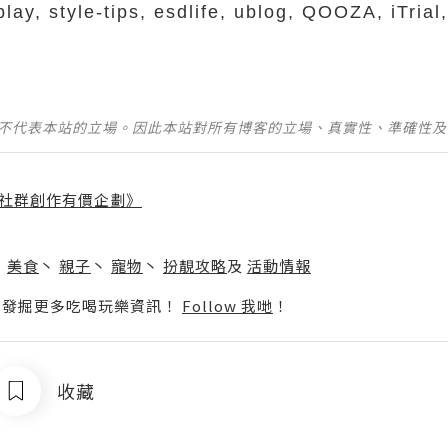
lay, style-tips, esdlife, ublog, QOOZA, iTrial
並不代表本站的立場。因此本站對所有博客的立場、真實性、準確性
社群創作有價企劃》
】
丶
美食
丶
親子
丶
寵物
丶
扮靚攻略
及
活動情報
p啦！發掘更多吃喝玩樂資訊！
Follow 我哋
！
收藏