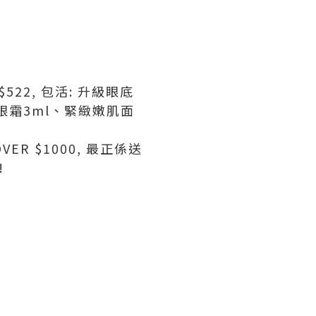
22, 包活: 升級眼底
眼霜3ml、緊緻嫩肌面
VER $1000,
最正係送
!