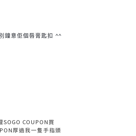
特別鐘意佢個唇膏匙扣 ^^
OGO COUPON買
OUPON厚過我一隻手指頭