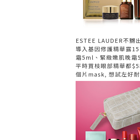
ESTEE LAUDER
導入基因修護精華露15
霜5ml、
緊緻嫩肌晚霜5
平時買枝眼部精華都$58
個片mask, 想試左好耐