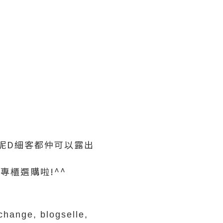
我呢D細客都仲可以露出
 專櫃選購啦!^^
ange, blogselle,