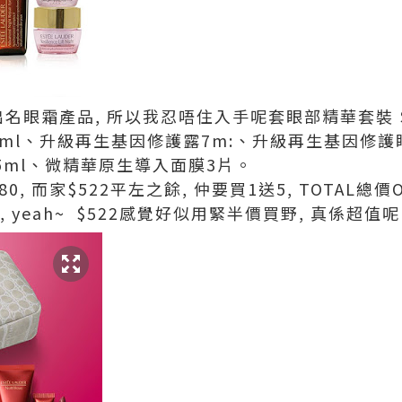
不嬲出名眼霜產品, 所以我忍唔住入手呢套眼部精華套裝 $5
ml、升級再生基因修護露7m:、升級再生基因修護
ml、
微精華原生導入面膜3片。
0, 而家$522平左之餘, 仲要買1送5,
TOTAL總價O
, yeah~ $522感覺好似用緊半價買野, 真係超值呢