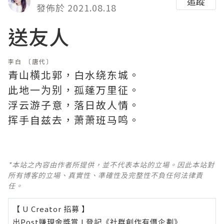
追蹤
發佈於 2021.08.18
送友人
李白
〔唐代〕
青山横北郭，白水绕东城。
此地一为别，孤蓬万里征。
浮云游子意，落日故人情。
挥手自兹去，萧萧班马鸣。
*本站之內容由作者所提供，並不代表本站的立場。因此本站對
所有博客的立場、真實性、準確性及完整性不負任何法律責
任。
【 U Creator 招募 】
出Post賺現金獎賞 l
登記《社群創作有價企劃》