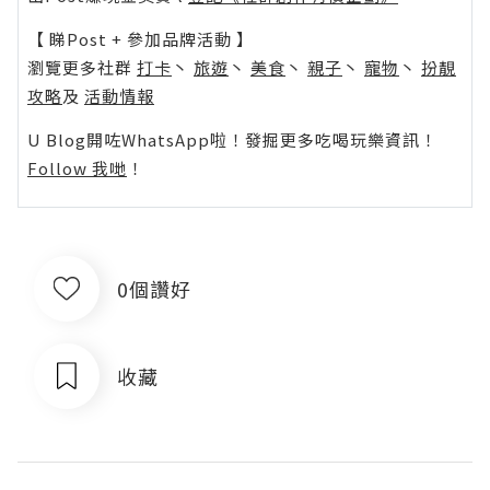
【 睇Post + 參加品牌活動 】
瀏覽更多社群
打卡
丶
旅遊
丶
美食
丶
親子
丶
寵物
丶
扮靚
攻略
及
活動情報
U Blog開咗WhatsApp啦！發掘更多吃喝玩樂資訊！
Follow 我哋
！
0個讚好
收藏