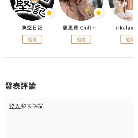
urnal
魚堅日記
思思賢 ChillMyBabe
rikala
追蹤
追蹤
追蹤
發表評論
登入
發表評論