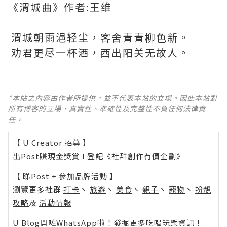
《渭城曲》作者:王维
渭城朝雨浥轻尘，客舍青青柳色新。
劝君更尽一杯酒，西出阳关无故人。
*本站之內容由作者所提供，並不代表本站的立場。因此本站對
所有博客的立場、真實性、準確性及完整性不負任何法律責
任。
【 U Creator 招募 】
出Post賺現金獎賞 l
登記《社群創作有價企劃》
【 睇Post + 參加品牌活動 】
瀏覽更多社群
打卡
丶
旅遊
丶
美食
丶
親子
丶
寵物
丶
扮靚
攻略
及
活動情報
U Blog開咗WhatsApp啦！發掘更多吃喝玩樂資訊！