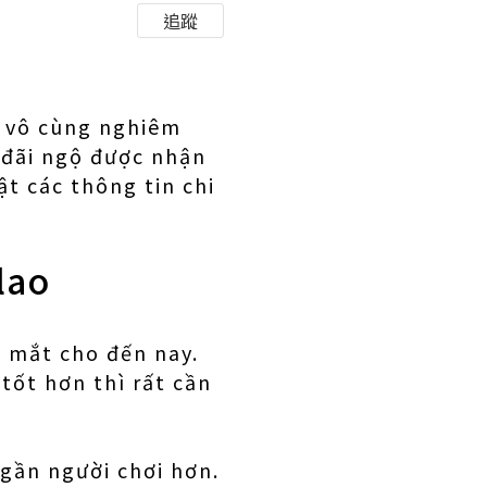
追蹤
n vô cùng nghiêm
 đãi ngộ được nhận
ật các thông tin chi
lao
a mắt cho đến nay.
tốt hơn thì rất cần
 gần người chơi hơn.