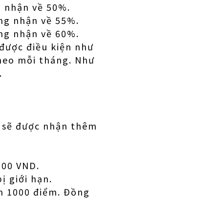
g nhận về 50%.
ồng nhận về 55%.
ồng nhận về 60%.
được điều kiện như
theo mỗi tháng. Như
.
i sẽ được nhận thêm
000 VND.
ị giới hạn.
ên 1000 điểm. Đồng