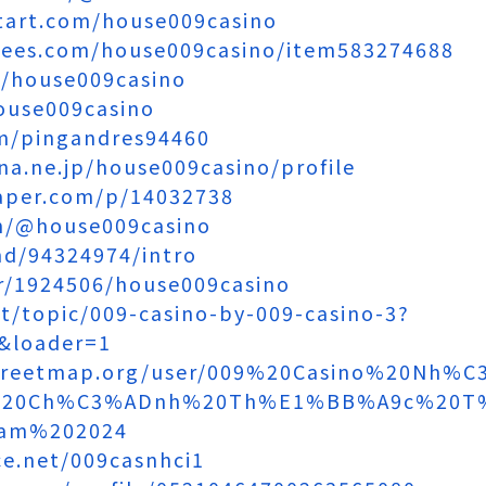
tart.com/house009casino
rees.com/house009casino/item583274688
u/house009casino
house009casino
om/pingandres94460
ena.ne.jp/house009casino/profile
aper.com/p/14032738
om/@house009casino
nd/94324974/intro
er/1924506/house009casino
t/topic/009-casino-by-009-casino-3?
&loader=1
streetmap.org/user/009%20Casino%20Nh%
%20Ch%C3%ADnh%20Th%E1%BB%A9c%20T
am%202024
e.net/009casnhci1