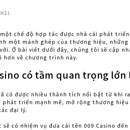
HK$1
 một chế độ hợp tác được nhà cái phát triể
hành một mảnh ghép của thương hiệu, những
vời. Ở bài viết dưới đây, chúng tôi sẽ cập nh
rõ hơn về chương trình này.
asino có tầm quan trọng lớn 
đã có được nhiều thành tích nổi bật từ khi r
ể phát triển mạnh mẽ, mở rộng thương hiệu 
ác đại lý.
ết sẽ có nhiệm vụ đưa cái tên 009 Casino đến