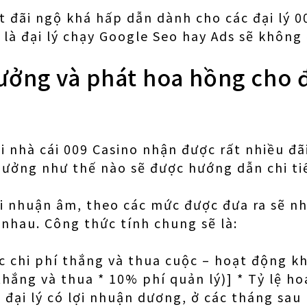
 đãi ngộ khá hấp dẫn dành cho các đại lý 0
g là đại lý chạy Google Seo hay Ads sẽ không
ưởng và phát hoa hồng cho đ
ại nhà cái 009 Casino nhận được rất nhiều đ
hưởng như thế nào sẽ được hướng dẫn chi ti
lợi nhuận âm, theo các mức được đưa ra sẽ n
 nhau. Công thức tính chung sẽ là:
 chi phí thắng và thua cuộc – hoạt động k
thắng và thua * 10% phí quản lý)] * Tỷ lệ h
đại lý có lợi nhuận dương, ở các tháng sau 