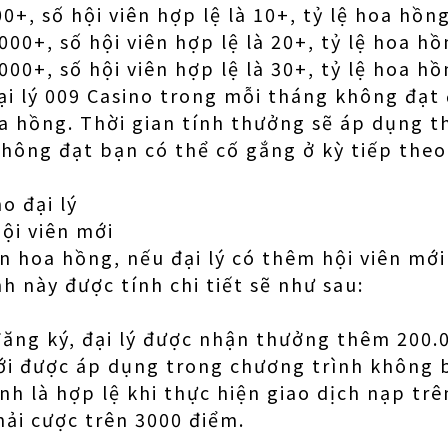
0+, số hội viên hợp lệ là 10+, tỷ lệ hoa hồn
000+, số hội viên hợp lệ là 20+, tỷ lệ hoa h
000+, số hội viên hợp lệ là 30+, tỷ lệ hoa h
i lý 009 Casino trong mỗi tháng không đạt 
a hồng. Thời gian tính thưởng sẽ áp dụng 
không đạt bạn có thể cố gắng ở kỳ tiếp theo
o đại lý
ội viên mới
n hoa hồng, nếu đại lý có thêm hội viên mớ
h này được tính chi tiết sẽ như sau:
đăng ký, đại lý được nhận thưởng thêm 200.
ới được áp dụng trong chương trình không b
ính là hợp lệ khi thực hiện giao dịch nạp tr
hải cược trên 3000 điểm.