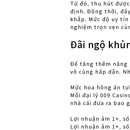
Từ đó, thu hút được
định. Đồng thời, đâ
khắp. Mức độ uy tín
nghiệm trọn vẹn cùn
Đãi ngộ khủn
Để tăng thêm năng l
vô cùng hấp dẫn. Nh
Mức hoa hồng ấn t
Mỗi đại lý 009 Casi
nhà cái đưa ra bao 
Lợi nhuận âm 1+, số 
Lợi nhuận âm 1+, số 