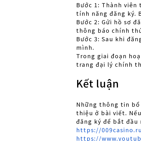
Bước 1: Thành viên t
tính năng đăng ký. 
Bước 2: Gửi hồ sơ đ
thông báo chính th
Bước 3: Sau khi đăn
mình.
Trong giai đoạn hoạ
trang đại lý chính 
Kết luận
Những thông tin bổ 
thiệu ở bài viết. 
đăng ký để bắt đầu 
https://009casino.r
https://www.youtu