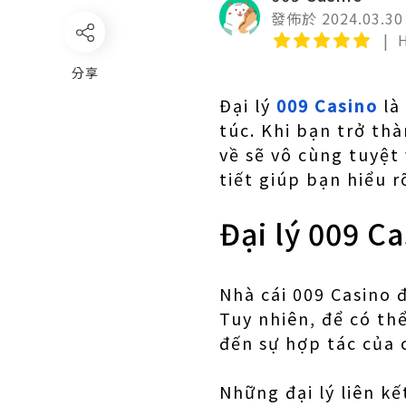
發佈於 2024.03.30
分享
Đại lý
009 Casino
là
túc. Khi bạn trở t
về sẽ vô cùng tuyệt 
tiết giúp bạn hiểu 
Đại lý 009 C
Nhà cái 009 Casino 
Tuy nhiên, để có th
đến sự hợp tác của c
Những đại lý liên k