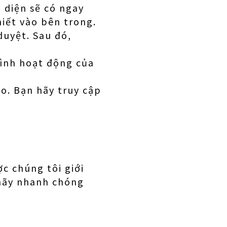
o diện sẽ có ngay
hiết vào bên trong.
duyệt. Sau đó,
rình hoạt động của
o. Bạn hãy truy cập
c chúng tôi giới
 hãy nhanh chóng