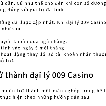
ừ dần. Cứ như thế cho đến khi con số dương
g đúng với giá trị đã tính.
ưởng đã được cập nhật. Khi đại lý 009 Casino
 như sau:
chuyển khoản qua ngân hàng.
 tính vào ngày 5 mỗi tháng.
ứ hoạt động thay đổi số tài khoản nhận thưở
ỗ trợ.
ở thành đại lý 009 Casino
 muốn trở thành một mảnh ghép trong hệ 
 thực hiện theo những hướng dẫn sau: